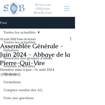
Service aux
Oblatures
Bénédictines
Post
Toutes les actualités
10 août 2024
9 min de lecture
Toutes les actualités
Assemblée Générale -
Initiatives
Juin 2024 - Abbaye de la
Nouvelles des groupes d’oblats
Pierre-Qui-Vire
Sessions et retraites
Dernière mise à jour :
16 août 2024
Noté NaN étoiles sur 5.
Réunions
Formations
Comptes-rendus des AG
Foire aux questions