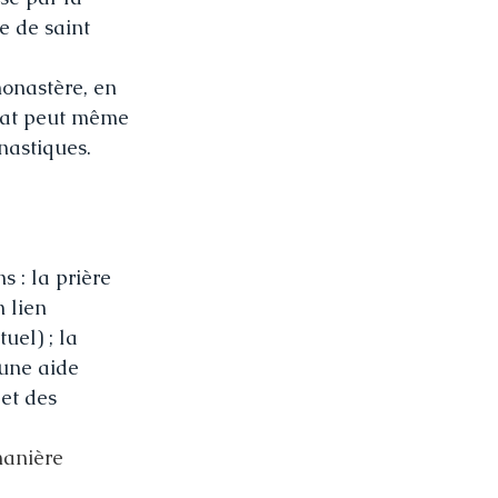
e de saint 
onastère, en 
lat peut même 
nastiques.
 : la prière 
n lien 
el) ; la 
 une aide 
et des 
manière 