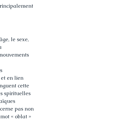
principalement 
âge, le sexe, 
u 
 mouvements 
s 
et en lien 
nguent cette 
 spirituelles 
laïques 
ncerne pas non 
 mot « oblat » 