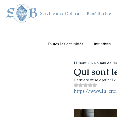
Service aux Oblatures Bénédictines
LE SOB
ACTUALITÉS
LES MONASTÈRES
STR
Toutes les actualités
Initiatives
11 août 2024
6 min de le
Comptes-rendus des AG
Fo
Qui sont l
Dernière mise à jour :
12
Noté NaN étoiles s
https://www.la-cro