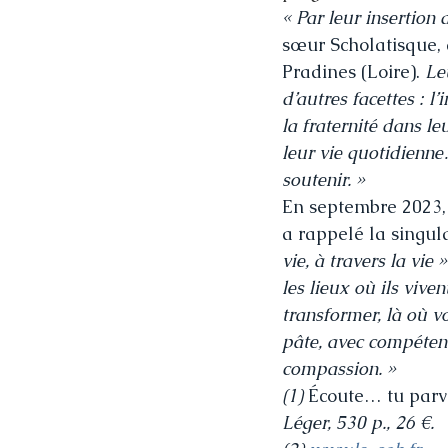
« Par leur insertion
sœur Scholatisque, 
Pradines (Loire). 
Le
d’autres facettes : l’
la fraternité dans le
leur vie quotidienne
soutenir. »
En septembre 2023, 
a rappelé la singula
vie, à travers la vie »
les lieux où ils vive
transformer, là où v
pâte, avec compétenc
compassion. »
(1) 
Écoute… tu parvi
Léger, 530 p., 26 €.