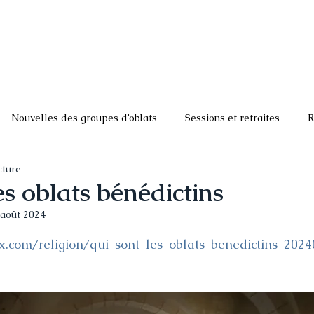
UCTURES MONASTIQUES
DEVENIR OBLAT
RESSOURCES 
Nouvelles des groupes d’oblats
Sessions et retraites
R
cture
ire aux questions
es oblats bénédictins
 août 2024
ur 5.
ix.com/religion/qui-sont-les-oblats-benedictins-202