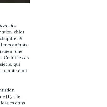
ouvre des 
ation, oblat 
chapitre 59 
 leurs enfants 
rsaient une 
. Ce fut le cas 
iècle, qui 
a tante était 
ristian 
e (1), cite 
iessies dans 