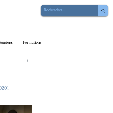
SPIRITUELLES
LA LETTRE
Plus
éunions
Formations
40201