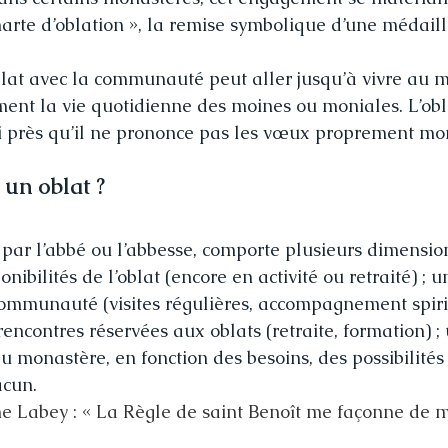
harte d’oblation », la remise symbolique d’une médaill
blat avec la communauté peut aller jusqu’à vivre au m
ment la vie quotidienne des moines ou moniales. L’ob
ceci près qu’il ne prononce pas les vœux proprement mo
 un oblat ?
par l’abbé ou l’abbesse, comporte plusieurs dimensions
nibilités de l’oblat (encore en activité ou retraité) ; u
ommunauté (visites régulières, accompagnement spiritu
rencontres réservées aux oblats (retraite, formation) ;
u monastère, en fonction des besoins, des possibilités 
acun.
e Labey : « La Règle de saint Benoît me façonne de 