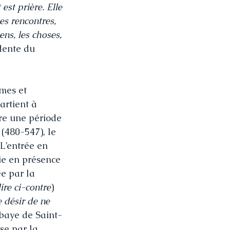
st prière. Elle 
es rencontres, 
ns, les choses, 
dente du 
mes et 
artient à 
vre une période 
(480-547), le 
L’entrée en 
ie en présence 
e par la 
ire ci-contre
) 
 désir de ne 
bbaye de Saint-
se par la 