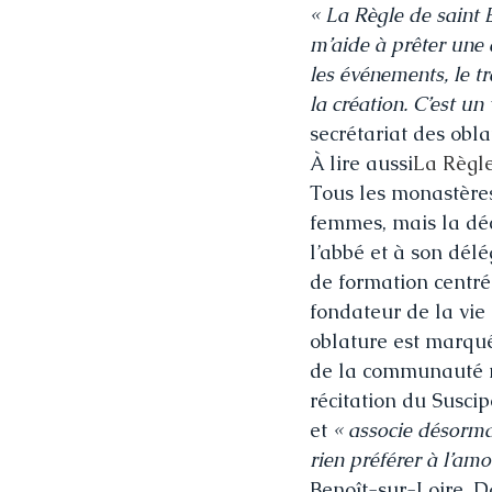
« La Règle de saint 
m’aide à prêter une 
les événements, le t
la création. C’est un
secrétariat des obla
À lire aussi
La Règle
Tous les monastères
femmes, mais la déc
l’abbé et à son dél
de formation centrée
fondateur de la vie
oblature est marqué
de la communauté mo
récitation du Susci
et 
« associe désormai
rien préférer à l’am
Benoît-sur-Loire. D