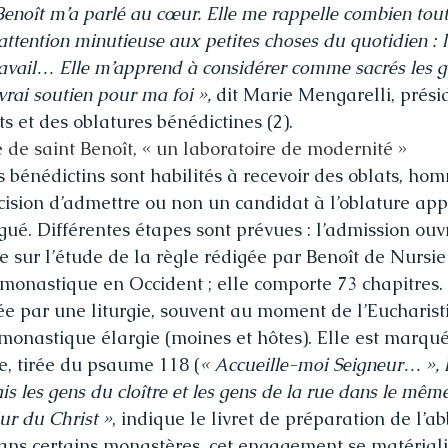
Benoît m’a parlé au cœur. Elle me rappelle combien tout e
attention minutieuse aux petites choses du quotidien : l
ravail… Elle m’apprend à considérer comme sacrés les ge
 vrai soutien pour ma foi »,
 dit Marie Mengarelli, prési
ts et des oblatures bénédictines (2).
 de saint Benoît, « un laboratoire de modernité »
 bénédictins sont habilités à recevoir des oblats, hom
ision d’admettre ou non un candidat à l’oblature app
égué. Différentes étapes sont prévues : l’admission ou
 sur l’étude de la règle rédigée par Benoît de Nursie 
 monastique en Occident ; elle comporte 73 chapitres. 
e par une liturgie, souvent au moment de l’Eucharist
nastique élargie (moines et hôtes). Elle est marqué
pe, tirée du psaume 118 (
« Accueille-moi Seigneur… », l
s les gens du cloître et les gens de la rue dans le même
our du Christ »
, indique le livret de préparation de l’a
ans certains monastères, cet engagement se matériali