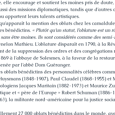
, elle encourage et soutient les moines pris de doute,
ussi des missions diplomatiques, tandis que d’autres o
 ou apportent leurs talents artistiques.
e qu’apparaît la mention des oblats chez les camaldule
es bénédictins. 
« Plutôt qu’un statut, l’oblature est un r
sans être moines. Ils sont considérés comme des semi-r
nelon Mathieu. L’oblature disparaît en 1790, à la Rév
t de la suppression des ordres et des congrégations r
1869 à l’abbaye de Solesmes, à la faveur de la restaur
 menée par l’abbé Dom Guéranger.
 oblats bénédictins des personnalités célèbres comme
 Huysmans (1848-1907), Paul Claudel (1868-1955) et 
éologiens Jacques Maritain (1882-1973) et Maurice Z
tique et « père de l’Europe » Robert Schuman (1886-1
63), la militante nord-américaine pour la justice soci
lement 27 000 oblats bénédictins dans le monde, ave