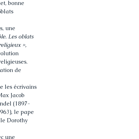
 et, bonne 
blats 
s, une 
ôle. Les oblats 
eligieux »,
olution 
eligieuses. 
ation de 
 les écrivains 
Max Jacob 
undel (1897-
963), le pape 
ale Dorothy 
c une 