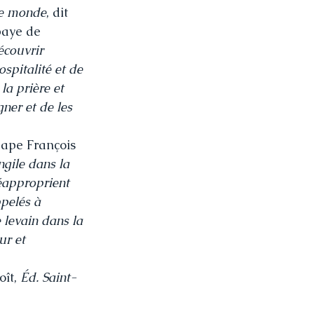
 le monde
, dit 
baye de 
écouvrir 
ospitalité et de 
la prière et 
ner et de les 
pape François 
ngile dans la 
éapproprient 
ppelés à 
 levain dans la 
r et 
ît,
 Éd. Saint-