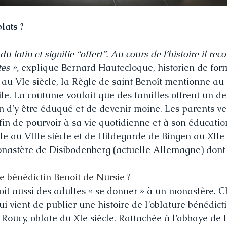
lats ?
u latin et signifie “offert”. Au cours de l’histoire il rec
tes »,
 explique Bernard Hautecloque, historien de form
 au VIe siècle, la Règle de saint Benoît mentionne au 
ile. La coutume voulait que des familles offrent un de
n d’y être éduqué et de devenir moine. Les parents ve
in de pourvoir à sa vie quotidienne et à son éducation
e au VIIIe siècle et de Hildegarde de Bingen au XIIe s
nastère de Disibodenberg (actuelle Allemagne) dont s
le bénédictin Benoit de Nursie ?
oit aussi des adultes « se donner » à un monastère. Ch
 vient de publier une histoire de l’oblature bénédictin
Roucy, oblate du XIe siècle. Rattachée à l’abbaye de L