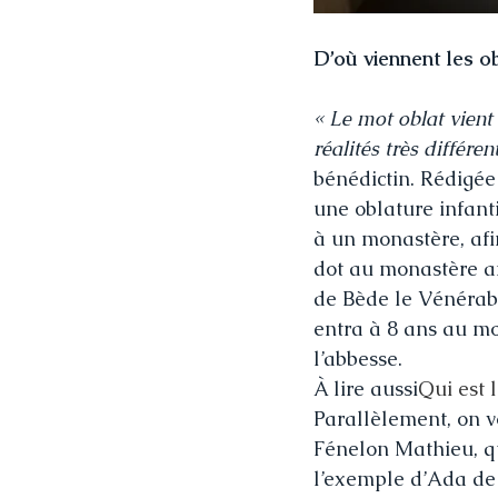
D’où viennent les ob
« Le mot oblat vient d
réalités très différen
bénédictin. Rédigée
une oblature infant
à un monastère, afi
dot au monastère af
de Bède le Vénérabl
entra à 8 ans au mo
l’abbesse.
À lire aussi
Qui est 
Parallèlement, on v
Fénelon Mathieu, qui
l’exemple d’Ada de 