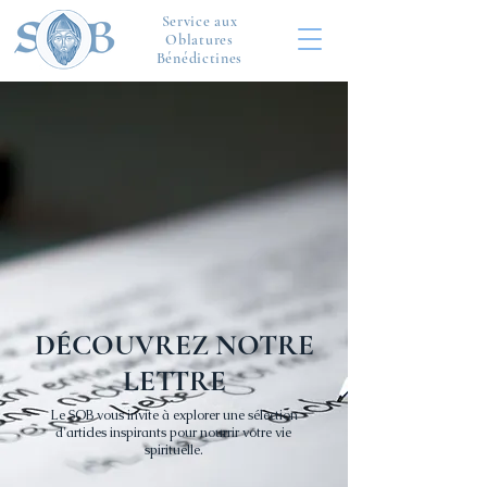
Service aux
Oblatures
Bénédictines
DÉCOUVREZ NOTRE
LETTRE
Le SOB vous invite à explorer une sélection
d'articles inspirants pour nourrir votre vie
spirituelle.